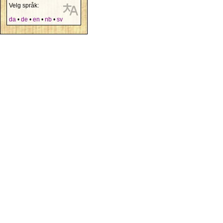
Velg språk:
da
•
de
•
en
•
nb
•
sv