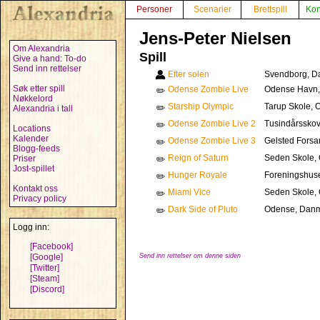
Personer
Scenarier
Brettspill
Kon
Jens-Peter Nielsen
Om Alexandria
Spill
Give a hand: To-do
Send inn rettelser
Efter solen
Svendborg, D
Søk etter spill
Odense Zombie Live
Odense Havn,
✏️
Nøkkelord
Starship Olympic
Tarup Skole, 
✏️
Alexandria i tall
Odense Zombie Live 2
Tusindårssko
✏️
Locations
Kalender
Odense Zombie Live 3
Gelsted Forsa
✏️
Blogg-feeds
Reign of Saturn
Seden Skole,
Priser
✏️
Jost-spillet
Hunger Royale
Foreningshuse
✏️
Kontakt oss
Miami Vice
Seden Skole,
✏️
Privacy policy
Dark Side of Pluto
Odense, Danm
✏️
Logg inn:
[Facebook]
[Google]
Send inn rettelser om denne siden
[Twitter]
[Steam]
[Discord]