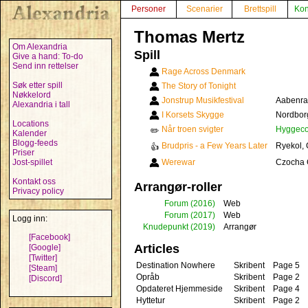
Personer
Scenarier
Brettspill
Kon
Thomas Mertz
Om Alexandria
Spill
Give a hand: To-do
Send inn rettelser
Rage Across Denmark
Søk etter spill
The Story of Tonight
Nøkkelord
Jonstrup Musikfestival
Aabenra
Alexandria i tall
I Korsets Skygge
Nordbor
Locations
Når troen svigter
Hyggeco
✏️
Kalender
Blogg-feeds
Brudpris - a Few Years Later
Ryekol, 
👍
Priser
Jost-spillet
Werewar
Czocha C
Kontakt oss
Arrangør-roller
Privacy policy
Forum
(2016)
Web
Forum
(2017)
Web
Logg inn:
Knudepunkt
(2019)
Arrangør
[Facebook]
Articles
[Google]
[Twitter]
Destination Nowhere
Skribent
Page 5
[Steam]
Opråb
Skribent
Page 2
[Discord]
Opdateret Hjemmeside
Skribent
Page 4
Hyttetur
Skribent
Page 2