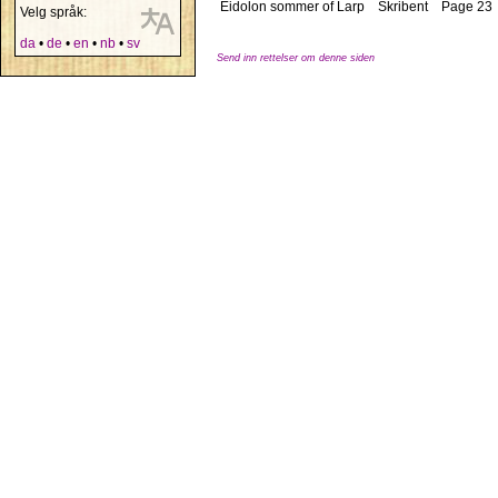
Eidolon sommer of Larp
Skribent
Page 23
Velg språk:
da
•
de
•
en
•
nb
•
sv
Send inn rettelser om denne siden