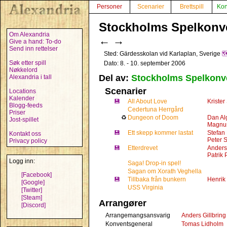
Personer
Scenarier
Brettspill
Kon
Stockholms Spelkonve
Om Alexandria
←
→
Give a hand: To-do
Send inn rettelser
Sted: Gärdesskolan vid Karlaplan, Sverige

Søk etter spill
Dato: 8. - 10. september 2006
Nøkkelord
Del av:
Stockholms Spelkonv
Alexandria i tall
Scenarier
Locations
Kalender
💾
All About Love
Krister
Blogg-feeds
Cedertuna Herrgård
Priser
♻
Dungeon of Doom
Dan Al
Jost-spillet
Magnus
💾
Ett skepp kommer lastat
Stefan 
Kontakt oss
Peter 
Privacy policy
💾
Etterdrevet
Anders
Patrik 
Logg inn:
Saga! Drop-in spel!
Sagan om Xorath Veghella
[Facebook]
💾
Tillbaka från bunkern
Henrik
[Google]
USS Virginia
[Twitter]
[Steam]
Arrangører
[Discord]
Arrangemangsansvarig
Anders Gillbring
Konventsgeneral
Tomas Lidholm