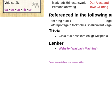
Velg språk:
Marknadsföringsansvarig
Dan Algstrand
Personalansvarig
Tove Gillbring
da
•
de
•
en
•
nb
•
sv
Referenced in the following ar
Prat drog publik
Page
Fotoreportage: Stockholms Spelkonvent
Page
Trivia
Cirka 600 besökare enligt Wikipedia
Lenker
Website (Wayback Machine)
Send inn rettelser om denne siden