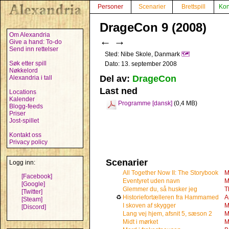
Personer
Scenarier
Brettspill
Kon
DrageCon 9 (2008)
Om Alexandria
←
→
Give a hand: To-do
Send inn rettelser
Sted: Nibe Skole, Danmark
🗺️
Søk etter spill
Dato: 13. september 2008
Nøkkelord
Del av:
DrageCon
Alexandria i tall
Last ned
Locations
Kalender
Programme [dansk]
(0,4 MB)
Blogg-feeds
Priser
Jost-spillet
Kontakt oss
Privacy policy
Scenarier
Logg inn:
All Together Now II: The Storybook
M
[Facebook]
Eventyret uden navn
M
[Google]
Glemmer du, så husker jeg
T
[Twitter]
♻
Historiefortælleren fra Hammamed
A
[Steam]
I skoven af skygger
M
[Discord]
Lang vej hjem, afsnit 5, sæson 2
M
Midt i mørket
M