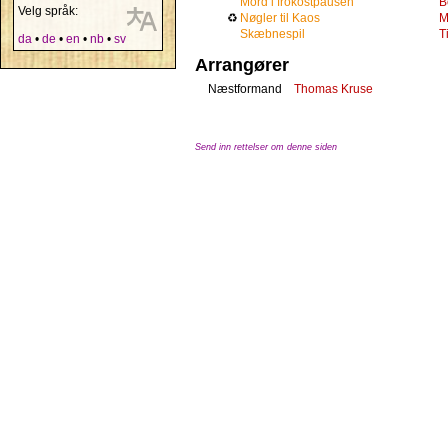
Mord i frokostpausen
B
Velg språk:
♻
Nøgler til Kaos
M
Skæbnespil
T
da
•
de
•
en
•
nb
•
sv
Arrangører
Næstformand
Thomas Kruse
Send inn rettelser om denne siden