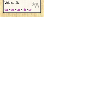
Velg språk:
da
•
de
•
en
•
nb
•
sv