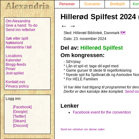
Personer
Scenarier
Brettspill
Kon
Hillerød Spilfest 2024 
Om Alexandria
←
→
Give a hand: To-do
Send inn rettelser
Sted: Hillerød Bibliotek, Danmark
🗺️
Søk etter spill
Dato: 23. november 2024
Nøkkelord
Del av:
Hillerød Spilfest
Alexandria i tall
Om kongressen:
Locations
Kalender
- Sit'n'play
Blogg-feeds
* Lån et spil et. tage dit eget med
Priser
* Game guruer til stede til regelforklaring
Jost-spillet
* Nyeste spil fra Spilbræt.dk og Asmodee No
* For HELE Familien
Kontakt oss
Privacy policy
Vi har ikke hatt tilgang til programmet for d
Derfor er den kanskje ikke komplett.
Send oss
Logg inn:
Lenker
[Facebook]
[Google]
Facebook event for the convention
[Twitter]
[Steam]
[Discord]
Send inn rettelser om denne siden