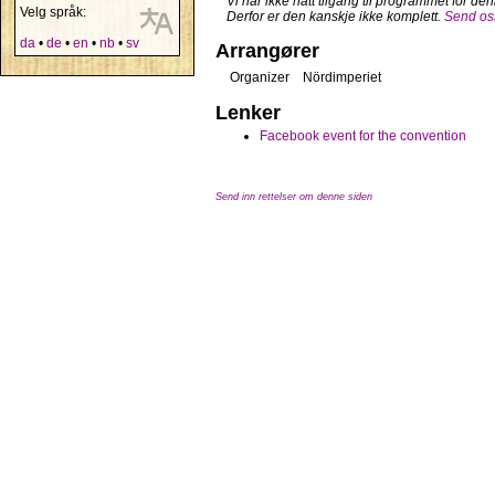
Vi har ikke hatt tilgang til programmet for d
Velg språk:
Derfor er den kanskje ikke komplett.
Send oss
da
•
de
•
en
•
nb
•
sv
Arrangører
Organizer
Nördimperiet
Lenker
Facebook event for the convention
Send inn rettelser om denne siden