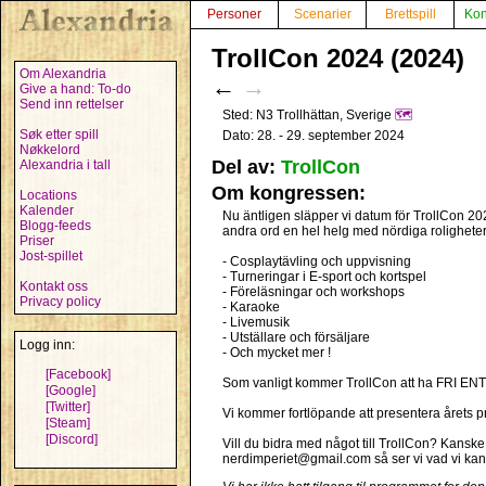
Personer
Scenarier
Brettspill
Kon
TrollCon 2024 (2024)
Om Alexandria
←
→
Give a hand: To-do
Send inn rettelser
Sted: N3 Trollhättan, Sverige
🗺️
Søk etter spill
Dato: 28. - 29. september 2024
Nøkkelord
Del av:
TrollCon
Alexandria i tall
Om kongressen:
Locations
Kalender
Nu äntligen släpper vi datum för TrollCon 2024
Blogg-feeds
andra ord en hel helg med nördiga roligheter
Priser
Jost-spillet
- Cosplaytävling och uppvisning
- Turneringar i E-sport och kortspel
Kontakt oss
- Föreläsningar och workshops
Privacy policy
- Karaoke
- Livemusik
- Utställare och försäljare
Logg inn:
- Och mycket mer !
[Facebook]
Som vanligt kommer TrollCon att ha FRI EN
[Google]
[Twitter]
Vi kommer fortlöpande att presentera årets 
[Steam]
[Discord]
Vill du bidra med något till TrollCon? Kanske
nerdimperiet@gmail.com så ser vi vad vi kan 