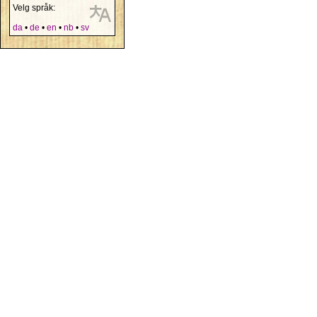
Velg språk:
da
•
de
•
en
•
nb
•
sv