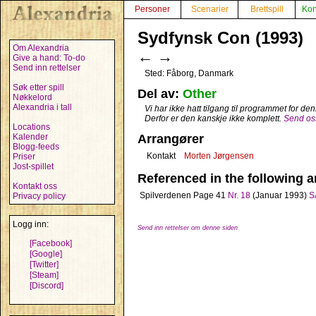
Personer
Scenarier
Brettspill
Kon
Sydfynsk Con (1993)
Om Alexandria
←
→
Give a hand: To-do
Send inn rettelser
Sted: Fåborg, Danmark
Søk etter spill
Del av:
Other
Nøkkelord
Alexandria i tall
Vi har ikke hatt tilgang til programmet for d
Derfor er den kanskje ikke komplett.
Send oss
Locations
Kalender
Arrangører
Blogg-feeds
Kontakt
Morten Jørgensen
Priser
Jost-spillet
Referenced in the following ar
Kontakt oss
Spilverdenen
Page 41
Nr. 18
(Januar 1993)
S
Privacy policy
Logg inn:
Send inn rettelser om denne siden
[Facebook]
[Google]
[Twitter]
[Steam]
[Discord]