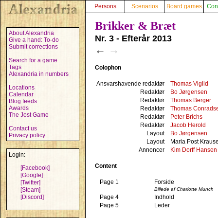
Persons
Scenarios
Board games
Con
Brikker & Bræt
About Alexandria
Nr. 3 - Efterår 2013
Give a hand: To-do
Submit corrections
←
→
Search for a game
Tags
Colophon
Alexandria in numbers
Ansvarshavende redaktør
Thomas Vigild
Locations
Redaktør
Bo Jørgensen
Calendar
Redaktør
Thomas Berger
Blog feeds
Awards
Redaktør
Thomas Conrads
The Jost Game
Redaktør
Peter Brichs
Redaktør
Jacob Herold
Contact us
Layout
Bo Jørgensen
Privacy policy
Layout
Maria Post Kraus
Annoncer
Kim Dorff Hansen
Login:
Content
[Facebook]
[Google]
Page 1
Forside
[Twitter]
Billede af Charlotte Munch
[Steam]
Page 4
Indhold
[Discord]
Page 5
Leder