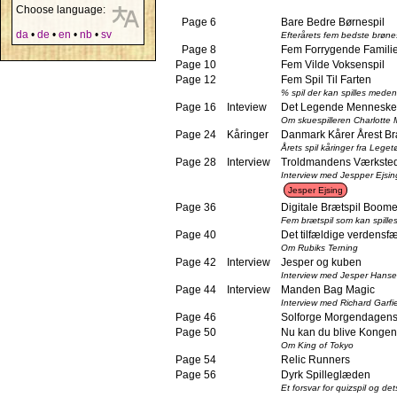
Choose language:
Page 6
Bare Bedre Børnespil
da
•
de
•
en
•
nb
•
sv
Efterårets fem bedste brønes
Page 8
Fem Forrygende Familie
Page 10
Fem Vilde Voksenspil
Page 12
Fem Spil Til Farten
% spil der kan spilles meden
Page 16
Inteview
Det Legende Menneske
Om skuespilleren Charlotte Mu
Page 24
Kåringer
Danmark Kårer Årest Br
Årets spil kåringer fra Lege
Page 28
Interview
Troldmandens Værkste
Interview med Jespper Ejsin
Jesper Ejsing
Page 36
Digitale Brætspil Boome
Fem brætspil som kan spilles
Page 40
Det tilfældige verdens
Om Rubiks Terning
Page 42
Interview
Jesper og kuben
Interview med Jesper Hans
Page 44
Interview
Manden Bag Magic
Interview med Richard Garfie
Page 46
Solforge Morgendagens
Page 50
Nu kan du blive Kongen
Om King of Tokyo
Page 54
Relic Runners
Page 56
Dyrk Spilleglæden
Et forsvar for quizspil og det