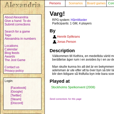
Persons
Scenarios
Board games
Con
Varg!
About Alexandria
RPG system:
HârnMaster
Give a hand: To-do
Participants: 1 GM, 4 players
Submit corrections
By
Search for a game
Tags
Henrik Gyllkrans
Alexandria in numbers
Jonas Person
Locations
Calendar
Description
Blog feeds
Välkommen till Kethira, en medeltida värld 
Awards
berättelse äger rum i en avsides by i en av
The Jost Game
Man skulle kunna tro att det är en bekymmerslös
Contact us
adelsman är ute efter att ta över byn så bli
Privacy policy
blir den tidigare så fridfulla byn inte bara
Played at
Login:
Stockholms Spelkonvent (2008)
[Facebook]
[Google]
[Twitter]
[Steam]
Send corrections for this page
[Discord]