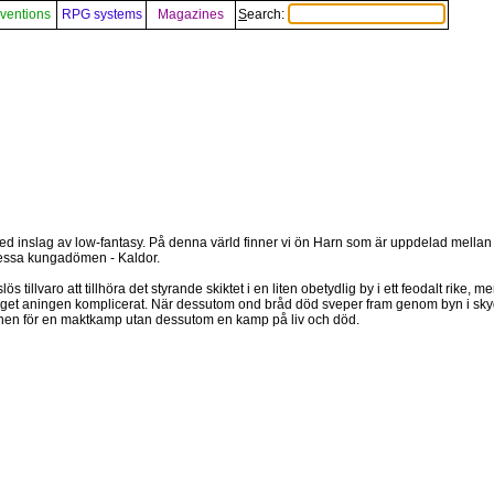
ventions
RPG systems
Magazines
Search:
med inslag av low-fantasy. På denna värld finner vi ön Harn som är uppdelad mella
 dessa kungadömen - Kaldor.
 tillvaro att tillhöra det styrande skiktet i en liten obetydlig by i ett feodalt rike,
r läget aningen komplicerat. När dessutom ond bråd död sveper fram genom byn i sk
 scenen för en maktkamp utan dessutom en kamp på liv och död.