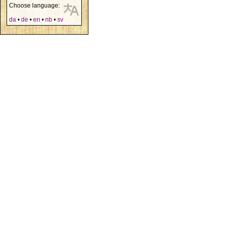
Choose language:
da
•
de
•
en
•
nb
•
sv