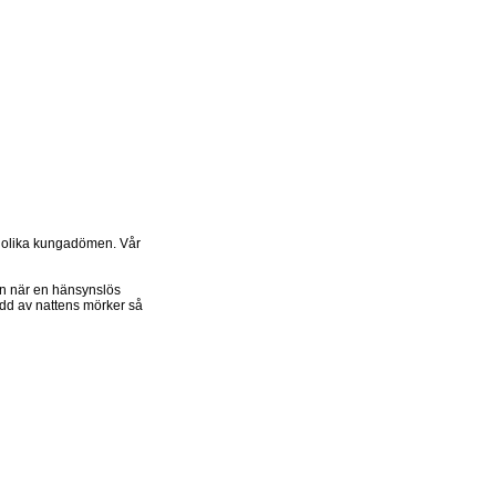
n olika kungadömen. Vår
 men när en hänsynslös
ydd av nattens mörker så