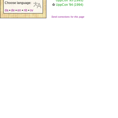
UppCon '93 (1993)
Choose language:
♻
UppCon '94 (1994)
da
•
de
•
en
•
nb
•
sv
Send corrections for this page