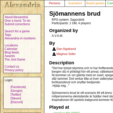
Persons
Scenarios
Board games
Con
Sjömannens brud
About Alexandria
RPG system: Sagovärld
Give a hand: To-do
Participants: 1 GM, 4 players
Submit corrections
Organized by
Search for a game
Tags
A.V.A.M.
Alexandria in numbers
By
Locations
Calendar
Dan Algstrand
Blog feeds
Magnus Seter
Awards
The Jost Game
Description
Contact us
"Det har börjat skymma och ni har fortfarande
Privacy policy
bergen då ni plötsligt hör ett annat, välbekan
Ni kommer ut i en glänta med en svart, spege
står lammet. Det verkar titta ut över vattenyt
Login:
bröllopsskrud och snyftar bedjande:
-Hjälp mig..."
[Facebook]
[Google]
Sjömannens brud är ett scenario till ett ännu 
[Twitter]
rollpersonerna uteslutande är hjältar med stor
[Steam]
Inspirationen till spelets bakgrund kommer fr
[Discord]
Played at