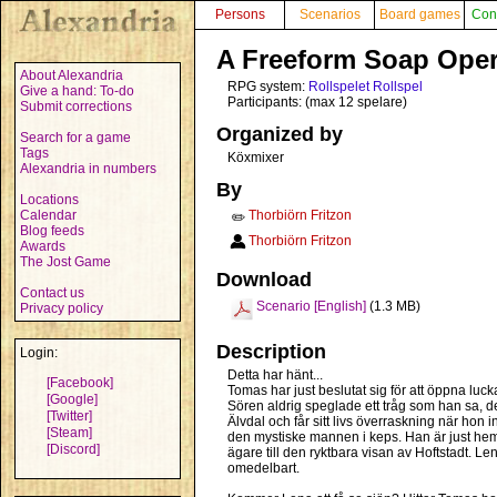
Persons
Scenarios
Board games
Con
A Freeform Soap Ope
About Alexandria
RPG system:
Rollspelet Rollspel
Give a hand: To-do
Participants: (max 12 spelare)
Submit corrections
Organized by
Search for a game
Tags
Köxmixer
Alexandria in numbers
By
Locations
Calendar
Thorbiörn Fritzon
✏️
Blog feeds
Thorbiörn Fritzon
Awards
The Jost Game
Download
Contact us
Scenario [English]
(1.3 MB)
Privacy policy
Description
Login:
Detta har hänt...
[Facebook]
Tomas har just beslutat sig för att öppna luc
[Google]
Sören aldrig speglade ett tråg som han sa, de
[Twitter]
Älvdal och får sitt livs överraskning när hon i
[Steam]
den mystiske mannen i keps. Han är just hemko
[Discord]
ägare till den ryktbara visan av Hoftstadt. 
omedelbart.