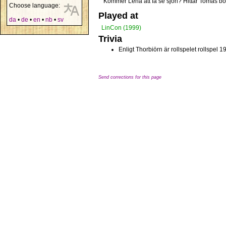
Kommer Lena att få se sjön? Hittar Tomas b
Choose language:
Played at
da
•
de
•
en
•
nb
•
sv
LinCon (1999)
Trivia
Enligt Thorbiörn är rollspelet rollspe
Send corrections for this page