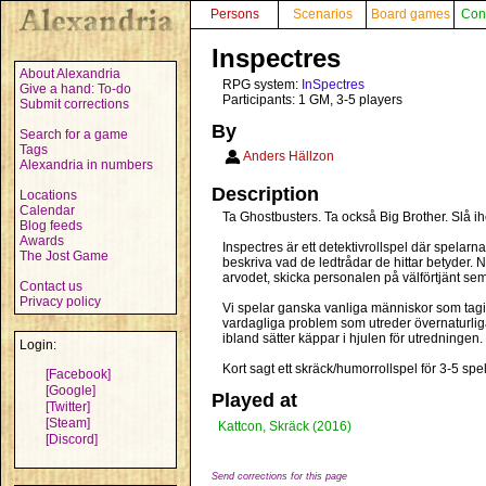
Persons
Scenarios
Board games
Con
Inspectres
About Alexandria
RPG system:
InSpectres
Give a hand: To-do
Participants: 1 GM, 3-5 players
Submit corrections
By
Search for a game
Tags
Anders Hällzon
Alexandria in numbers
Description
Locations
Calendar
Ta Ghostbusters. Ta också Big Brother. Slå i
Blog feeds
Awards
Inspectres är ett detektivrollspel där spelarn
The Jost Game
beskriva vad de ledtrådar de hittar betyder. N
arvodet, skicka personalen på välförtjänt sem
Contact us
Privacy policy
Vi spelar ganska vanliga människor som tagi
vardagliga problem som utreder övernaturlig
ibland sätter käppar i hjulen för utredningen.
Login:
Kort sagt ett skräck/humorrollspel för 3-5 sp
[Facebook]
[Google]
Played at
[Twitter]
[Steam]
Kattcon, Skräck (2016)
[Discord]
Send corrections for this page