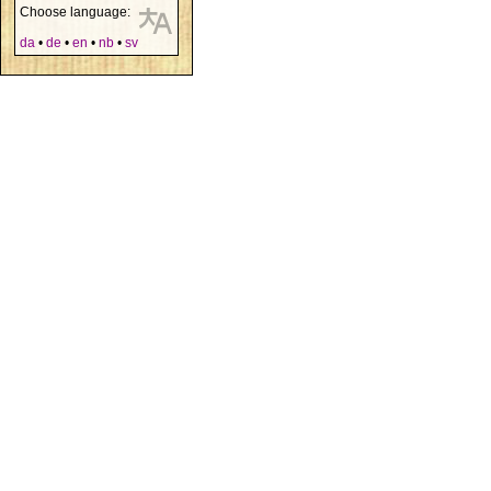
Choose language:
da
•
de
•
en
•
nb
•
sv