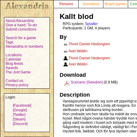
Persons
Scenarios
Board games
Con
Kallt blod
About Alexandria
RPG system:
Splatter
Give a hand: To-do
Participants: 1 GM, 4 players
Submit corrections
By
Search for a game
Tags
Thord Daniel Hedengren
✏️
Alexandria in numbers
Axel Widén
✏️
Locations
Thord Daniel Hedengren
Calendar
Blog feeds
Axel Widén
Awards
The Jost Game
Download
Contact us
Scenario [Swedish]
(0.9 MB)
Privacy policy
Description
Login:
Vardagsrummet tedde sig som ett ypperligt e
[Facebook]
framför henne som fick Linda att reagera. E
stelfrusen på tallrikarna kring bordet…
[Google]
Hon undrade om hon skulle ha märkt de orovä
[Twitter]
huset. Med något ovana händer tryckte hon in
[Steam]
gång varit modern i huset och började med 
[Discord]
Någonting är definitivt väldigt, väldigt fel i
mycket folk, faktiskt. Och för fyra stycken u