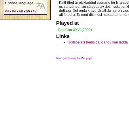
Kallt Blod är ett kladdigt scenario för fyra sp
Choose language:
och använder sig således av det mycket enkla
deltaga. Det enda kravet är att du har en viss
da
•
de
•
en
•
nb
•
sv
att föredra. Ta med ditt mest makabra humör
Played at
GothCon XXVI (2002)
Links
Rollspelets hemsida, där du kan ladda 
Send corrections for this page