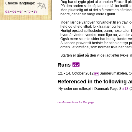
Dog har et rygte gjort at planeten Firaxis II 
Choose language:
På den anden side af planeten lå, for indtil ko
Men pludselig ud af det blå ramte en af miner
da
•
de
•
en
•
nb
•
sv
bedre, det er sin vægt værd i guld!
Inden længe var byen forvandlet til en travl o
held og uheld tiltrak folk fra nær og fjern.
Hurtigt opstod spillesteder, barer, hospitaler
hvornår vinden vendte, men lige nu, var der v
Også mere skumle sider har hurtigt fundet ved 
Alliancen prøver sit bedste for at holde sty
orden i et område, som normalt ikke har haft b
Starten er gået på den vilde jagt efter lykke,
Runs
🗺️
12. - 14. October 2012
Sanderumskolen, O
🗺️
Referenced in the following ar
Nyheder om rollespil i Danmark
Page 8
#13
(J
Send corrections for this page