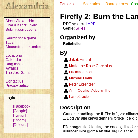
Persons
Scenarios
Board games
Con
Firefly 2: Burn the La
About Alexandria
RPG system:
LARP
Give a hand: To-do
Genre:
Sci-Fi
Submit corrections
Organized by
Search for a game
Tags
Rottehullet
Alexandria in numbers
By
Locations
Calendar
Jakob Arndal
Blog feeds
Marianne Rose Corvinius
Awards
Luciano Foschi
The Jost Game
Michael Holm
Contact us
Peter Lorentzen
Privacy policy
Anni Cecilie Moberg Thy
Lars Straube
Login:
[Facebook]
Description
[Google]
Grundet handlingerne til Firefly 1, var allianc
[Twitter]
... Dog var alle crews gennem forskellige kil
[Steam]
[Discord]
Efter nogen tid faldt tingene endelig til ro f
alliancen ikke gjorde en stor sag ud af det.