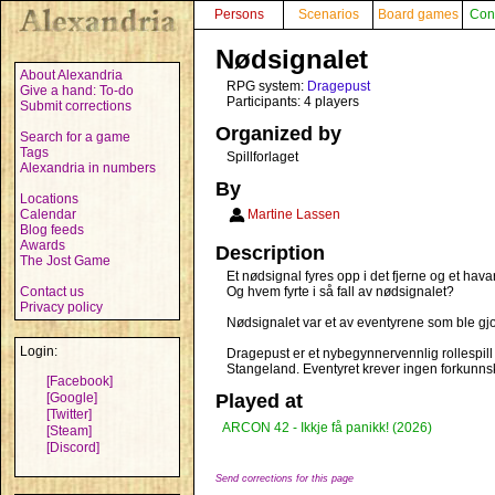
Persons
Scenarios
Board games
Con
Nødsignalet
About Alexandria
RPG system:
Dragepust
Give a hand: To-do
Participants: 4 players
Submit corrections
Organized by
Search for a game
Tags
Spillforlaget
Alexandria in numbers
By
Locations
Calendar
Martine Lassen
Blog feeds
Awards
Description
The Jost Game
Et nødsignal fyres opp i det fjerne og et hava
Contact us
Og hvem fyrte i så fall av nødsignalet?
Privacy policy
Nødsignalet var et av eventyrene som ble gjor
Login:
Dragepust er et nybegynnervennlig rollespill 
Stangeland. Eventyret krever ingen forkunnska
[Facebook]
[Google]
Played at
[Twitter]
ARCON 42 - Ikkje få panikk! (2026)
[Steam]
[Discord]
Send corrections for this page