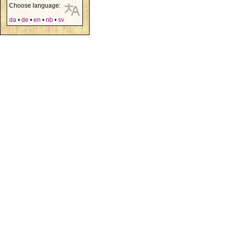
Choose language:
da
•
de
•
en
•
nb
•
sv