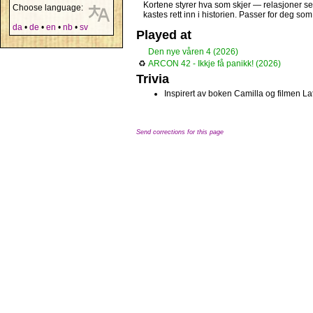
Kortene styrer hva som skjer — relasjoner set
Choose language:
kastes rett inn i historien. Passer for deg s
da
•
de
•
en
•
nb
•
sv
Played at
Den nye våren 4 (2026)
♻
ARCON 42 - Ikkje få panikk! (2026)
Trivia
Inspirert av boken Camilla og filmen La
Send corrections for this page