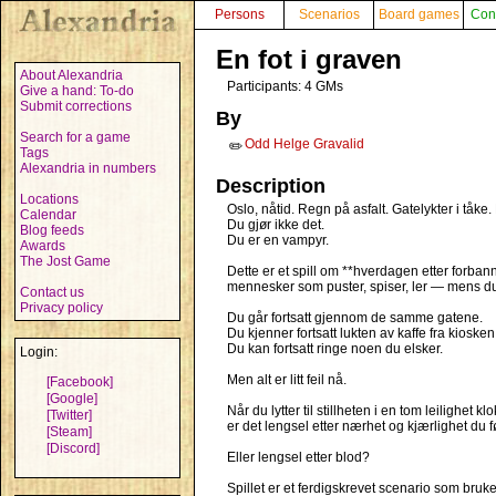
Persons
Scenarios
Board games
Con
En fot i graven
About Alexandria
Participants: 4 GMs
Give a hand: To-do
Submit corrections
By
Search for a game
Odd Helge Gravalid
✏️
Tags
Alexandria in numbers
Description
Locations
Oslo, nåtid. Regn på asfalt. Gatelykter i tåke.
Calendar
Du gjør ikke det.
Blog feeds
Du er en vampyr.
Awards
The Jost Game
Dette er et spill om **hverdagen etter forbann
mennesker som puster, spiser, ler — mens du 
Contact us
Privacy policy
Du går fortsatt gjennom de samme gatene.
Du kjenner fortsatt lukten av kaffe fra kiosken
Du kan fortsatt ringe noen du elsker.
Login:
Men alt er litt feil nå.
[Facebook]
[Google]
Når du lytter til stillheten i en tom leilighet 
[Twitter]
er det lengsel etter nærhet og kjærlighet du f
[Steam]
[Discord]
Eller lengsel etter blod?
Spillet er et ferdigskrevet scenario som bruk