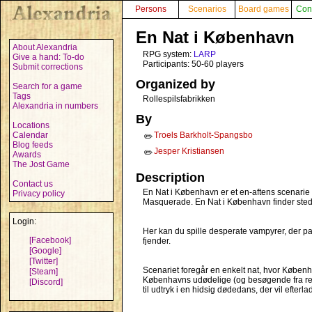
Persons
Scenarios
Board games
Con
En Nat i København
About Alexandria
RPG system:
LARP
Give a hand: To-do
Participants: 50-60 players
Submit corrections
Organized by
Search for a game
Tags
Rollespilsfabrikken
Alexandria in numbers
By
Locations
Calendar
Troels Barkholt-Spangsbo
✏️
Blog feeds
Jesper Kristiansen
✏️
Awards
The Jost Game
Description
Contact us
En Nat i København er et en-aftens scenarie o
Privacy policy
Masquerade. En Nat i København finder sted
Login:
Her kan du spille desperate vampyrer, der pan
[Facebook]
fjender.
[Google]
[Twitter]
Scenariet foregår en enkelt nat, hvor Københav
[Steam]
Københavns udødelige (og besøgende fra rest
[Discord]
til udtryk i en hidsig dødedans, der vil efterl