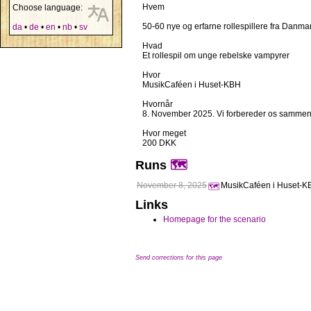
Hvem
Choose language:
50-60 nye og erfarne rollespillere fra Danma
da
•
de
•
en
•
nb
•
sv
Hvad
Et rollespil om unge rebelske vampyrer
Hvor
MusikCaféen i Huset-KBH
Hvornår
8. November 2025. Vi forbereder os sammen o
Hvor meget
200 DKK
Runs
🗺️
November 8, 2025
MusikCaféen i Huset-K
🗺️
Links
Homepage for the scenario
Send corrections for this page