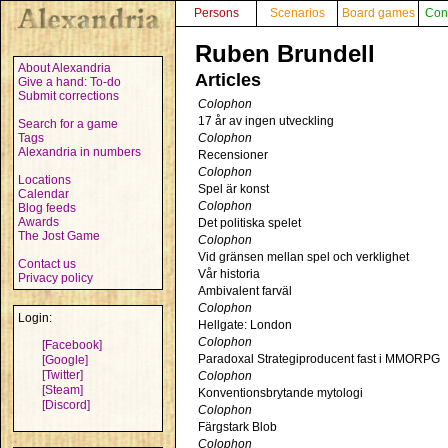
Persons
Scenarios
Board games
Con
Ruben Brundell
About Alexandria
Articles
Give a hand: To-do
Submit corrections
Colophon
17 år av ingen utveckling
Search for a game
Tags
Colophon
Alexandria in numbers
Recensioner
Colophon
Locations
Spel är konst
Calendar
Colophon
Blog feeds
Awards
Det politiska spelet
The Jost Game
Colophon
Vid gränsen mellan spel och verklighet
Contact us
Vår historia
Privacy policy
Ambivalent farväl
Colophon
Login:
Hellgate: London
Colophon
[Facebook]
Paradoxal Strategiproducent fast i MMORPG
[Google]
[Twitter]
Colophon
[Steam]
Konventionsbrytande mytologi
[Discord]
Colophon
Färgstark Blob
Colophon