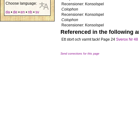
Choose language:
Recensioner: Konsolspel
Colophon
da
•
de
•
en
•
nb
•
sv
Recensioner: Konsolspel
Colophon
Recensioner: Konsolspel
Referenced in the following ar
Ett stort och varmt tack!
Page 24
Sverox Nr 48
Send corrections for this page