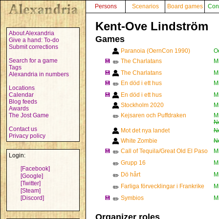
Persons
Scenarios
Board games
Con
Kent-Ove Lindström
About Alexandria
Games
Give a hand: To-do
Submit corrections
Paranoia (OernCon 1990)
O
Search for a game
💾
The Charlatans
M
✏️
Tags
💾
The Charlatans
M
Alexandria in numbers
💾
En död i ett hus
M
✏️
Locations
Calendar
💾
En död i ett hus
M
Blog feeds
Stockholm 2020
M
Awards
The Jost Game
Kejsaren och Puffdraken
M
✏️
N
Contact us
Mot det nya landet
N
Privacy policy
White Zombie
N
💾
Call of Tequila/Great Old El Paso
M
✏️
Login:
Grupp 16
M
✏️
[Facebook]
Dö hårt
M
✏️
[Google]
[Twitter]
Farliga förvecklingar i Frankrike
M
✏️
[Steam]
[Discord]
💾
Symbios
M
✏️
Organizer roles