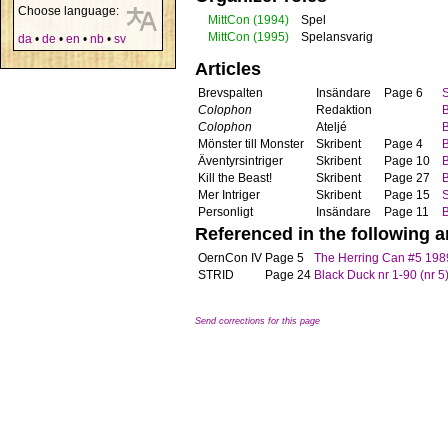
Choose language:
MittCon
(1994)
Spel
MittCon
(1995)
Spelansvarig
da
•
de
•
en
•
nb
•
sv
Articles
Brevspalten
Insändare
Page 6
Colophon
Redaktion
B
Colophon
Ateljé
B
Mönster till Monster
Skribent
Page 4
B
Äventyrsintriger
Skribent
Page 10
B
Kill the Beast!
Skribent
Page 27
B
Mer Intriger
Skribent
Page 15
Personligt
Insändare
Page 11
B
Referenced in the following ar
OernCon IV
Page 5
The Herring Can #5 198
STRID
Page 24
Black Duck nr 1-90 (nr 5
Send corrections for this page