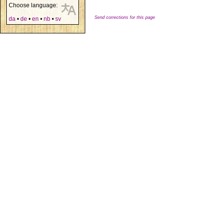
Choose language:
Send corrections for this page
da
•
de
•
en
•
nb
•
sv