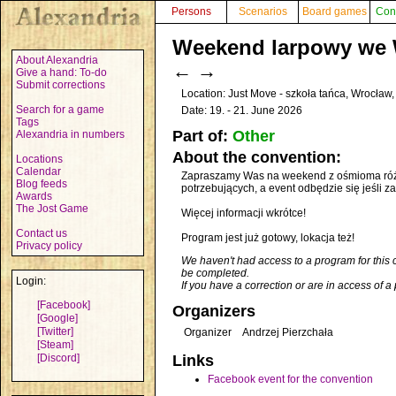
Persons
Scenarios
Board games
Con
Weekend larpowy we 
About Alexandria
←
→
Give a hand: To-do
Submit corrections
Location: Just Move - szkoła tańca, Wrocław
Search for a game
Date: 19. - 21. June 2026
Tags
Part of:
Other
Alexandria in numbers
About the convention:
Locations
Calendar
Zapraszamy Was na weekend z ośmioma różno
Blog feeds
potrzebujących, a event odbędzie się jeśli 
Awards
The Jost Game
Więcej informacji wkrótce!
Contact us
Program jest już gotowy, lokacja też!
Privacy policy
We haven't had access to a program for this 
be completed.
Login:
If you have a correction or are in access of 
[Facebook]
Organizers
[Google]
[Twitter]
Organizer
Andrzej Pierzchała
[Steam]
[Discord]
Links
Facebook event for the convention