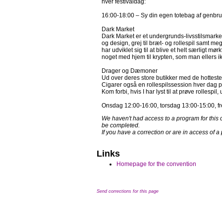
hver festivaldag:
16:00-18:00 – Sy din egen totebag af genb
Dark Market
Dark Market er et undergrunds-livsstilsmarked
og design, grej til bræt- og rollespil samt
har udviklet sig til at blive et helt særligt
noget med hjem til krypten, som man ellers ikk
Drager og Dæmoner
Ud over deres store butikker med de hotteste
Cigarer også en rollespilssession hver da
Kom forbi, hvis I har lyst til at prøve rollespil
Onsdag 12:00-16:00, torsdag 13:00-15:00, f
We haven't had access to a program for this 
be completed.
If you have a correction or are in access of 
Links
Homepage for the convention
Send corrections for this page