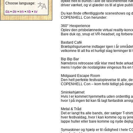
dykke helt til bunds i alle de fascinerende 
Choose language:
driver værket, og vi glæder os til at give 
da
•
de
•
en
•
nb
•
sv
Du kan finde offentliggjorte sceneshows og 
COPENHELL Con herunder:
360° Hexperience
Oplev den prisbelønnede virtual reality-konce
Bare duk op, snup et VR-headset, og forbered 
Bastard Café
Brætspilsguruerne indtager igen i år området
velkomne til alt fra et hurtigt slag terninger ti
Bip Bip Bar
Nørrebros retrooase står klar med fede ark
mens I nyder de nostalgiske vingesus fra en
Midgaard Escape Room
Den helt perfekte festivaloplevelse til alle
COPENHELL Con – kom forbi tidligt på dagen, 
Sminkehjørnet
Hvis I er kommet hjemmefra uden ordentlig ansi
hvor I på ingen tid kan få lagt fantastisk ans
Metal & Tråd
Det er langt fra alle bands, der sælger T-sh
hver festivaldag, hvor I kan komme og sy jere
lappe huller eller bare komme og nyde dejli
Symaskiner og hjælp er til rådighed i hele 