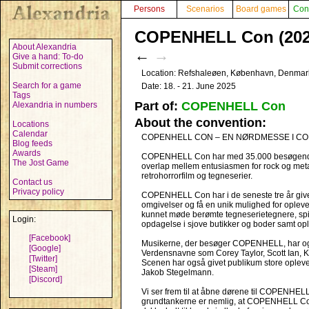
Persons
Scenarios
Board games
Con
COPENHELL Con (202
About Alexandria
←
→
Give a hand: To-do
Submit corrections
Location: Refshaleøen, København, Denma
Search for a game
Date: 18. - 21. June 2025
Tags
Part of:
COPENHELL Con
Alexandria in numbers
About the convention:
Locations
Calendar
COPENHELL CON – EN NØRDMESSE I C
Blog feeds
Awards
COPENHELL Con har med 35.000 besøgende i 20
The Jost Game
overlap mellem entusiasmen for rock og metal
retrohorrorfilm og tegneserier.
Contact us
Privacy policy
COPENHELL Con har i de seneste tre år givet
omgivelser og få en unik mulighed for ople
kunnet møde berømte tegneserietegnere, spill
Login:
opdagelse i sjove butikker og boder samt 
[Facebook]
Musikerne, der besøger COPENHELL, har ogs
[Google]
Verdensnavne som Corey Taylor, Scott Ian, K
[Twitter]
Scenen har også givet publikum store opleve
[Steam]
Jakob Stegelmann.
[Discord]
Vi ser frem til at åbne dørene til COPENHELL
grundtankerne er nemlig, at COPENHELL Con e