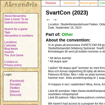
Persons
Scenarios
Board games
Con
SvartCon (2023)
About Alexandria
←
→
Give a hand: To-do
Submit corrections
Location: Studiefrämjandehuset Falken, Gö
Date: September 16, 2023
Search for a game
Tags
Part of:
Other
Alexandria in numbers
About the convention:
Locations
Vi är glada att annonsera SVARTCON! Ett grat
Calendar
Studiefrämjandet Göteborg Sjuhärad. SvartC
Blog feeds
förmiddagen till sent på kvällen kommer vi s
Awards
The Jost Game
* Att skriva äventyr
* Att skapa spel
Contact us
Privacy policy
I spåret “Att skapa spel” kommer du med Kriste
Moa och Annas vägledning få hjälp att skriva
Login:
Patreons få förtur. Men i mån av plats komme
hamnar man. Sista anmälningsdag är 1 augus
[Facebook]
[Google]
Vi hoppas vi ses i september! /Moa, Anna, Kris
[Twitter]
Länk till anmälan: https://www.studieframj
[Steam]
svartviken-rollspelspod/
[Discord]
Länk till patreon: https://www.patreon.com/sv
We haven't had access to a program for this 