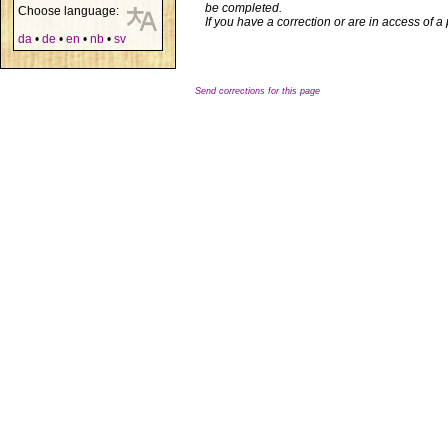
be completed.
Choose language:
If you have a correction or are in access of 
da
•
de
•
en
•
nb
•
sv
Send corrections for this page