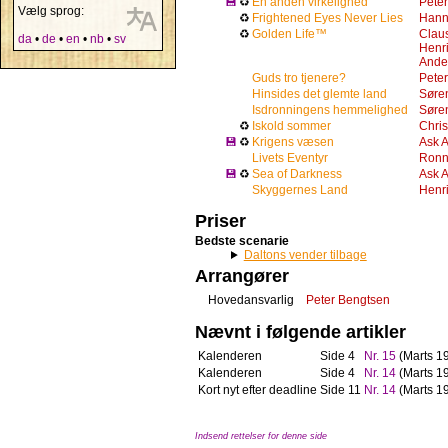
💾
♻
En anden virkelighed
Pete
Vælg sprog:
♻
Frightened Eyes Never Lies
Hann
♻
Golden Life™
Clau
da
•
de
•
en
•
nb
•
sv
Henri
Ander
Guds tro tjenere?
Pete
Hinsides det glemte land
Søre
Isdronningens hemmelighed
Søre
♻
Iskold sommer
Chris
💾
♻
Krigens væsen
Ask 
Livets Eventyr
Ronn
💾
♻
Sea of Darkness
Ask 
Skyggernes Land
Henr
Priser
Bedste scenarie
Daltons vender tilbage
Arrangører
Hovedansvarlig
Peter Bengtsen
Nævnt i følgende artikler
Kalenderen
Side 4
Nr. 15
(Marts 1
Kalenderen
Side 4
Nr. 14
(Marts 1
Kort nyt efter deadline
Side 11
Nr. 14
(Marts 1
Indsend rettelser for denne side