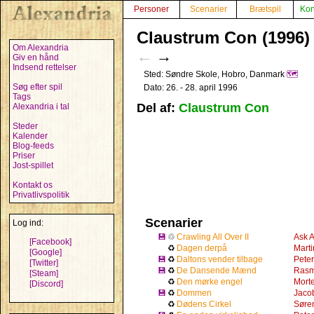
Personer
Scenarier
Brætspil
Kon
Claustrum Con (1996)
Om Alexandria
←
→
Giv en hånd
Indsend rettelser
Sted: Søndre Skole, Hobro, Danmark
🗺️
Søg efter spil
Dato: 26. - 28. april 1996
Tags
Del af:
Claustrum Con
Alexandria i tal
Steder
Kalender
Blog-feeds
Priser
Jost-spillet
Kontakt os
Privatlivspolitik
Scenarier
Log ind:
💾
♲
Crawling All Over II
Ask 
[Facebook]
♻
Dagen derpå
Mart
[Google]
💾
♻
Daltons vender tilbage
Pete
[Twitter]
💾
♻
De Dansende Mænd
Rasm
[Steam]
♻
Den mørke engel
Mort
[Discord]
💾
♻
Dommen
Jaco
♻
Dødens Cirkel
Søre