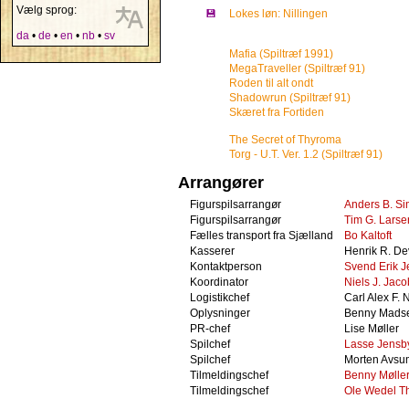
Vælg sprog:
💾
Lokes løn: Nillingen
da
•
de
•
en
•
nb
•
sv
Mafia (Spiltræf 1991)
MegaTraveller (Spiltræf 91)
Roden til alt ondt
Shadowrun (Spiltræf 91)
Skæret fra Fortiden
The Secret of Thyroma
Torg - U.T. Ver. 1.2 (Spiltræf 91)
Arrangører
Figurspilsarrangør
Anders B. S
Figurspilsarrangør
Tim G. Larse
Fælles transport fra Sjælland
Bo Kaltoft
Kasserer
Henrik R. De
Kontaktperson
Svend Erik 
Koordinator
Niels J. Jac
Logistikchef
Carl Alex F. 
Oplysninger
Benny Mads
PR-chef
Lise Møller
Spilchef
Lasse Jensb
Spilchef
Morten Avsu
Tilmeldingschef
Benny Mølle
Tilmeldingschef
Ole Wedel T