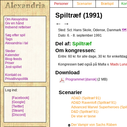
Personer
Scenarier
Brætspil
Kon
Spiltræf (1991)
Om Alexandria
←
→
Giv en hånd
Indsend rettelser
Sted: Sct. Hans Skole, Odense, Danmark
🗺️
Søg efter spil
Dato: 6. - 8. september 1991
Tags
Del af:
Spiltræf
Alexandria i tal
Om kongressen:
Steder
Kalender
Entre: 60 kr. for alle dage, 30 kr. for enkeltda
Blog-feeds
Priser
Kongressen bød også på Mafia v.
Mads Lun
Jost-spillet
Download
Kontakt os
Privatlivspolitik
Programmet [dansk]
(2 MB)
Log ind:
Scenarier
[Facebook]
AD&D (Spiltræf 91)
[Google]
AD&D Ravenloft (Spiltræf 91)
[Twitter]
Advanced Marvel Superheroes (Spil
[Steam]
D&D (Spiltræf 91)
[Discord]
De vise er tavse
Der Vampir von Sachs Räben
⛔