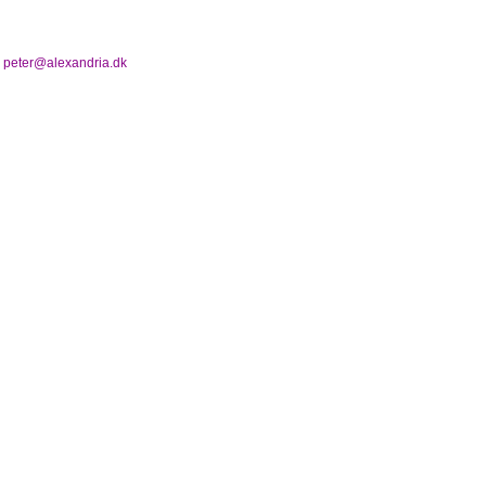
n
peter@alexandria.dk