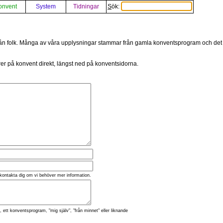
onvent
System
Tidningar
Sök:
från folk. Många av våra upplysningar stammar från gamla konventsprogram och det är
rer på konvent direkt, längst ned på konventsidorna.
kontakta dig om vi behöver mer information.
 ett konventsprogram, "mig själv", "från minnet" eller liknande