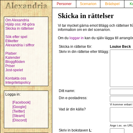
Personer
Scenarion
Brädspel
K
Skicka in rättelser
Om Alexandria
Hjälp oss: Att-göra
Vi tar mycket gärna emot tillägg och rättelser 
Skicka in rättelser
information om en del scenarion.
Sök efter spel
Om du
loggar in
kan du själv lägga till arrangö
Etiketter
Alexandria i siffror
Skicka in rättelse för:
Louise Beck
Skriv in din rättelse eller tillägg:
Platser
Kalender
Bloggflöden
Priser
Jost-spelet
Kontakta oss
Integritetspolicy
Ditt namn:
Logga in:
Din e-postadress:
[Facebook]
Vi kommer enbart 
[Google]
Vad är din källa?
[Twitter]
[Steam]
[Discord]
Ange t.ex. en URL,
Skriv in bokstaven
L
: