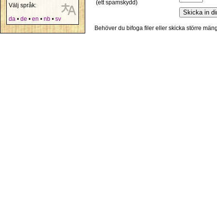
(ett spamskydd)
Välj språk:
da
•
de
•
en
•
nb
•
sv
Behöver du bifoga filer eller skicka större mä