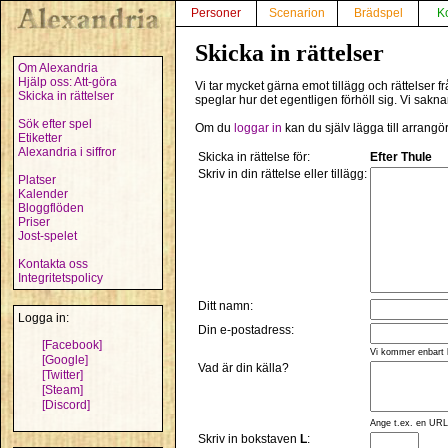
Personer
Scenarion
Brädspel
K
Skicka in rättelser
Om Alexandria
Hjälp oss: Att-göra
Vi tar mycket gärna emot tillägg och rättelser
Skicka in rättelser
speglar hur det egentligen förhöll sig. Vi sakn
Sök efter spel
Om du
loggar in
kan du själv lägga till arrangö
Etiketter
Alexandria i siffror
Skicka in rättelse för:
Efter Thule
Skriv in din rättelse eller tillägg:
Platser
Kalender
Bloggflöden
Priser
Jost-spelet
Kontakta oss
Integritetspolicy
Ditt namn:
Logga in:
Din e-postadress:
[Facebook]
Vi kommer enbart 
[Google]
Vad är din källa?
[Twitter]
[Steam]
[Discord]
Ange t.ex. en URL,
Skriv in bokstaven
L
: