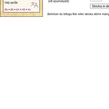
(ett spamskydd)
Välj språk:
da
•
de
•
en
•
nb
•
sv
Behöver du bifoga filer eller skicka större mä