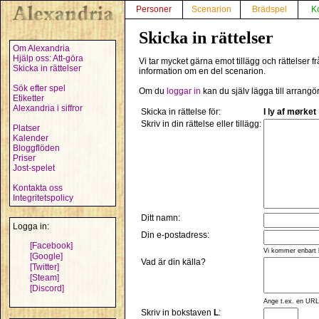
Personer
Scenarion
Brädspel
K
Skicka in rättelser
Om Alexandria
Hjälp oss: Att-göra
Vi tar mycket gärna emot tillägg och rättelser 
Skicka in rättelser
information om en del scenarion.
Sök efter spel
Om du
loggar in
kan du själv lägga till arrangö
Etiketter
Alexandria i siffror
Skicka in rättelse för:
I ly af mørket
Skriv in din rättelse eller tillägg:
Platser
Kalender
Bloggflöden
Priser
Jost-spelet
Kontakta oss
Integritetspolicy
Ditt namn:
Logga in:
Din e-postadress:
[Facebook]
Vi kommer enbart 
[Google]
Vad är din källa?
[Twitter]
[Steam]
[Discord]
Ange t.ex. en URL,
Skriv in bokstaven
L
: