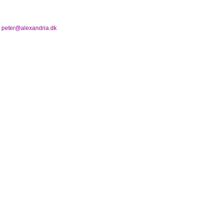
n
peter@alexandria.dk