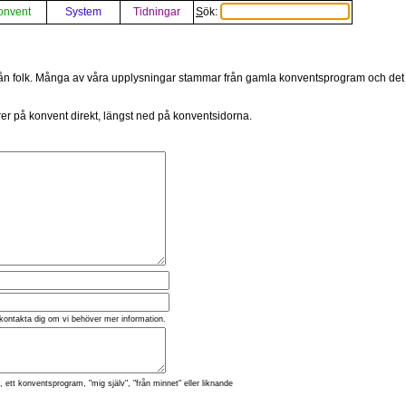
onvent
System
Tidningar
Sök:
från folk. Många av våra upplysningar stammar från gamla konventsprogram och det är
rer på konvent direkt, längst ned på konventsidorna.
kontakta dig om vi behöver mer information.
 ett konventsprogram, "mig själv", "från minnet" eller liknande