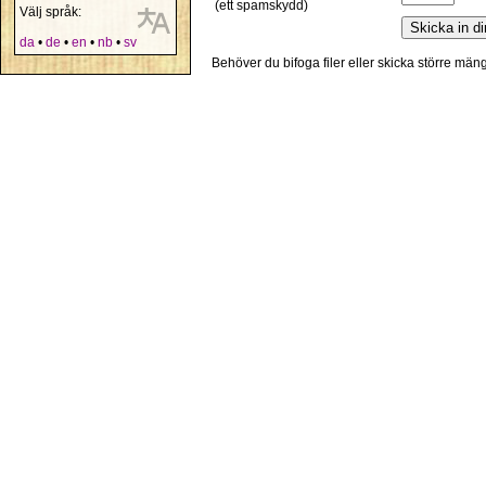
(ett spamskydd)
Välj språk:
da
•
de
•
en
•
nb
•
sv
Behöver du bifoga filer eller skicka större mä