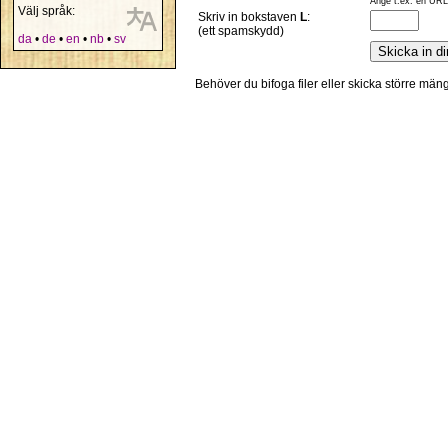
Ange t.ex. en URL,
Välj språk:
Skriv in bokstaven
L
:
(ett spamskydd)
da
•
de
•
en
•
nb
•
sv
Behöver du bifoga filer eller skicka större mä