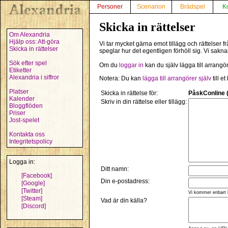
Personer
Scenarion
Brädspel
K
Skicka in rättelser
Om Alexandria
Hjälp oss: Att-göra
Vi tar mycket gärna emot tillägg och rättelser
Skicka in rättelser
speglar hur det egentligen förhöll sig. Vi sakn
Sök efter spel
Om du
loggar in
kan du själv lägga till arrangö
Etiketter
Alexandria i siffror
Notera: Du kan
lägga till arrangörer själv
till e
Platser
Skicka in rättelse för:
PåskConline 
Kalender
Skriv in din rättelse eller tillägg:
Bloggflöden
Priser
Jost-spelet
Kontakta oss
Integritetspolicy
Logga in:
Ditt namn:
[Facebook]
Din e-postadress:
[Google]
[Twitter]
Vi kommer enbart 
[Steam]
Vad är din källa?
[Discord]