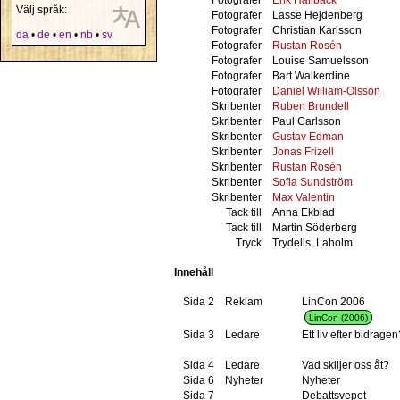
Välj språk:
Fotografer
Lasse Hejdenberg
Fotografer
Christian Karlsson
da
•
de
•
en
•
nb
•
sv
Fotografer
Rustan Rosén
Fotografer
Louise Samuelsson
Fotografer
Bart Walkerdine
Fotografer
Daniel William-Olsson
Skribenter
Ruben Brundell
Skribenter
Paul Carlsson
Skribenter
Gustav Edman
Skribenter
Jonas Frizell
Skribenter
Rustan Rosén
Skribenter
Sofia Sundström
Skribenter
Max Valentin
Tack till
Anna Ekblad
Tack till
Martin Söderberg
Tryck
Trydells, Laholm
Innehåll
Sida 2
Reklam
LinCon 2006
LinCon (2006)
Sida 3
Ledare
Ett liv efter bidragen
Sida 4
Ledare
Vad skiljer oss åt?
Sida 6
Nyheter
Nyheter
Sida 7
Debattsvepet