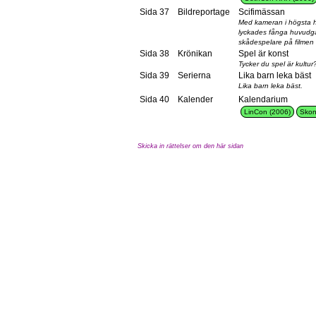
Sida 37
Bildreportage
Scifimässan
Med kameran i högsta h
lyckades fånga huvudgä
skådespelare på filmen
Sida 38
Krönikan
Spel är konst
Tycker du spel är kultu
Sida 39
Serierna
Lika barn leka bäst
Lika barn leka bäst.
Sida 40
Kalender
Kalendarium
LinCon (2006)
Skon
Skicka in rättelser om den här sidan