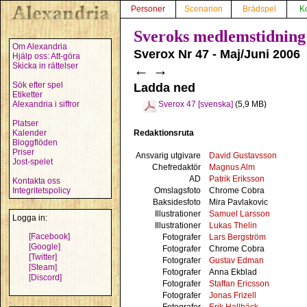
Personer
Scenarion
Brädspel
K
Sveroks medlemstidning
Om Alexandria
Sverox Nr 47 - Maj/Juni 2006
Hjälp oss: Att-göra
Skicka in rättelser
←
→
Sök efter spel
Ladda ned
Etiketter
Alexandria i siffror
Sverox 47 [svenska]
(5,9 MB)
Platser
Redaktionsruta
Kalender
Bloggflöden
Priser
Ansvarig utgivare
David Gustavsson
Jost-spelet
Chefredaktör
Magnus Alm
AD
Patrik Eriksson
Kontakta oss
Omslagsfoto
Chrome Cobra
Integritetspolicy
Baksidesfoto
Mira Pavlakovic
Illustrationer
Samuel Larsson
Logga in:
Illustrationer
Lukas Thelin
[Facebook]
Fotografer
Lars Bergström
[Google]
Fotografer
Chrome Cobra
[Twitter]
Fotografer
Gustav Edman
[Steam]
Fotografer
Anna Ekblad
[Discord]
Fotografer
Staffan Ericsson
Fotografer
Jonas Frizell
Fotografer
Erik Hallbäck