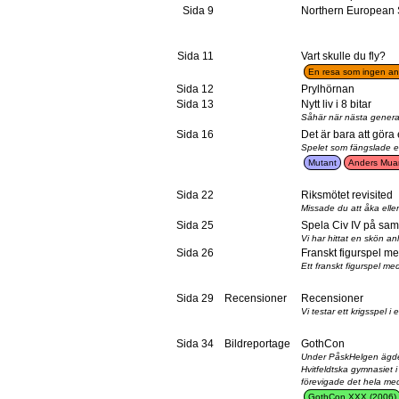
Sida 9
Northern European 
Sida 11
Vart skulle du fly?
En resa som ingen a
Sida 12
Prylhörnan
Sida 13
Nytt liv i 8 bitar
Såhär när nästa generati
Sida 16
Det är bara att göra
Spelet som fängslade en 
Mutant
Anders Mu
Sida 22
Riksmötet revisited
Missade du att åka eller
Sida 25
Spela Civ IV på sa
Vi har hittat en skön a
Sida 26
Franskt figurspel me
Ett franskt figurspel me
Sida 29
Recensioner
Recensioner
Vi testar ett krigsspel
Sida 34
Bildreportage
GothCon
Under PåskHelgen ägde s
Hvitfeldtska gymnasiet
förevigade det hela m
GothCon XXX (2006)