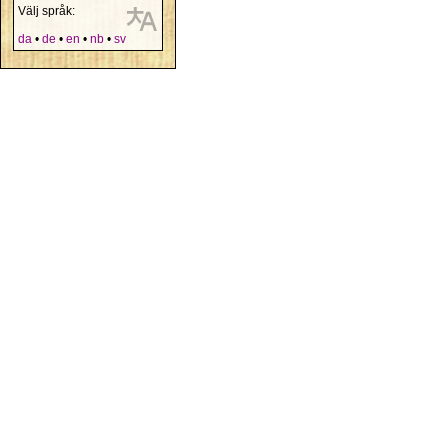
Välj språk:
da
•
de
•
en
•
nb
•
sv