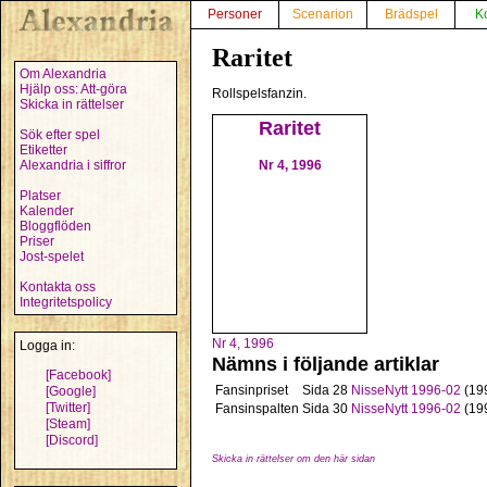
Personer
Scenarion
Brädspel
K
Raritet
Om Alexandria
Hjälp oss: Att-göra
Rollspelsfanzin.
Skicka in rättelser
Raritet
Sök efter spel
Etiketter
Nr 4, 1996
Alexandria i siffror
Platser
Kalender
Bloggflöden
Priser
Jost-spelet
Kontakta oss
Integritetspolicy
Nr 4, 1996
Logga in:
Nämns i följande artiklar
[Facebook]
Fansinpriset
Sida 28
NisseNytt 1996-02
(19
[Google]
[Twitter]
Fansinspalten
Sida 30
NisseNytt 1996-02
(19
[Steam]
[Discord]
Skicka in rättelser om den här sidan