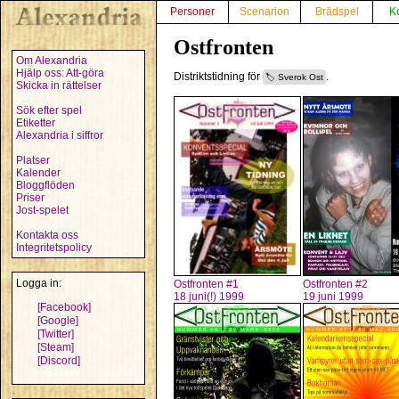
Personer
Scenarion
Brädspel
K
Ostfronten
Om Alexandria
Hjälp oss: Att-göra
Distriktstidning för
.
Sverok Ost
Skicka in rättelser
Sök efter spel
Etiketter
Alexandria i siffror
Platser
Kalender
Bloggflöden
Priser
Jost-spelet
Kontakta oss
Integritetspolicy
Logga in:
Ostfronten #1
Ostfronten #2
18 juni(!) 1999
19 juni 1999
[Facebook]
[Google]
[Twitter]
[Steam]
[Discord]