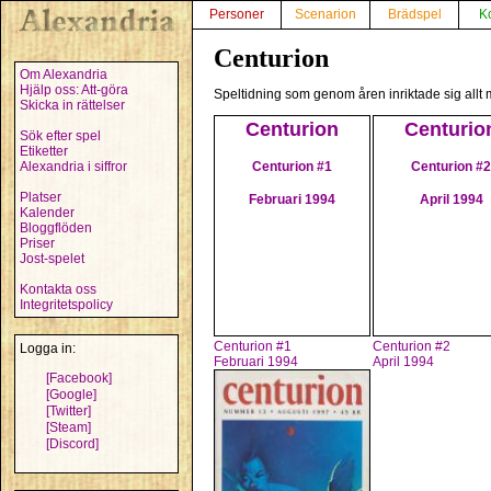
Personer
Scenarion
Brädspel
K
Centurion
Om Alexandria
Hjälp oss: Att-göra
Speltidning som genom åren inriktade sig allt 
Skicka in rättelser
Centurion
Centurio
Sök efter spel
Etiketter
Centurion #1
Centurion #2
Alexandria i siffror
Platser
Februari 1994
April 1994
Kalender
Bloggflöden
Priser
Jost-spelet
Kontakta oss
Integritetspolicy
Centurion #1
Centurion #2
Logga in:
Februari 1994
April 1994
[Facebook]
[Google]
[Twitter]
[Steam]
[Discord]