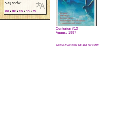
Välj språk:
da
•
de
•
en
•
nb
•
sv
Centurion #13
Augusti 1997
Skicka in rättelser om den här sidan