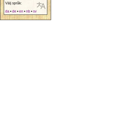
Välj språk:
da
•
de
•
en
•
nb
•
sv