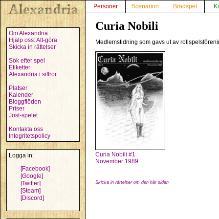
Personer
Scenarion
Brädspel
K
Curia Nobili
Om Alexandria
Hjälp oss: Att-göra
Medlemstidning som gavs ut av rollspelsfören
Skicka in rättelser
Sök efter spel
Etiketter
Alexandria i siffror
Platser
Kalender
Bloggflöden
Priser
Jost-spelet
Kontakta oss
Integritetspolicy
Curia Nobili #1
Logga in:
November 1989
[Facebook]
[Google]
[Twitter]
Skicka in rättelser om den här sidan
[Steam]
[Discord]