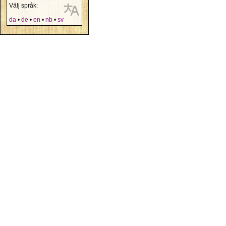
Välj språk:
da
•
de
•
en
•
nb
•
sv