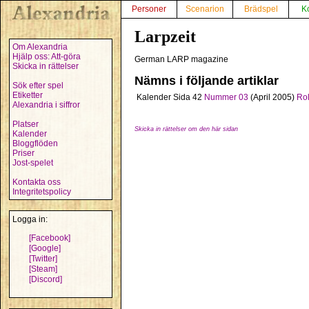
Personer
Scenarion
Brädspel
K
Larpzeit
Om Alexandria
Hjälp oss: Att-göra
German LARP magazine
Skicka in rättelser
Nämns i följande artiklar
Sök efter spel
Etiketter
Kalender
Sida 42
Nummer 03
(April 2005)
Rol
Alexandria i siffror
Platser
Skicka in rättelser om den här sidan
Kalender
Bloggflöden
Priser
Jost-spelet
Kontakta oss
Integritetspolicy
Logga in:
[Facebook]
[Google]
[Twitter]
[Steam]
[Discord]