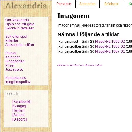
Personer
Scenarion
Brädspel
K
Imagonem
Om Alexandria
Hjälp oss: Att-göra
Imagonem var Norges största fansin och riksor
Skicka in rättelser
Nämns i följande artiklar
Sök efter spel
Etiketter
Fansinpriset
Sida 28
NisseNytt 1996-02
(19
Alexandria i siffror
Fansinspalten
Sida 30
NisseNytt 1996-02
(19
Fansinspalten
Sida 30
NisseNytt 1997-01
(19
Platser
Kalender
Bloggflöden
Priser
Skicka in rättelser om den här sidan
Jost-spelet
Kontakta oss
Integritetspolicy
Logga in:
[Facebook]
[Google]
[Twitter]
[Steam]
[Discord]