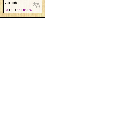
Välj språk:
da
•
de
•
en
•
nb
•
sv