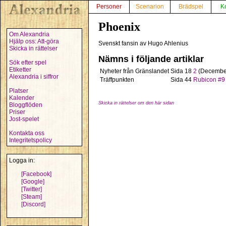
Personer
Scenarion
Brädspel
K
Phoenix
Om Alexandria
Hjälp oss: Att-göra
Svenskt fansin av Hugo Ahlenius
Skicka in rättelser
Nämns i följande artiklar
Sök efter spel
Etiketter
Nyheter från Gränslandet
Sida 18
2
(Decembe
Alexandria i siffror
Träffpunkten
Sida 44
Rubicon #9
Platser
Kalender
Skicka in rättelser om den här sidan
Bloggflöden
Priser
Jost-spelet
Kontakta oss
Integritetspolicy
Logga in:
[Facebook]
[Google]
[Twitter]
[Steam]
[Discord]