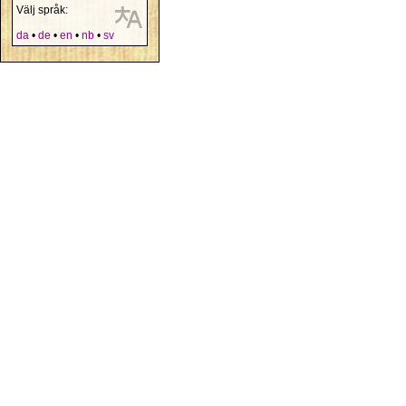
Välj språk:
da
•
de
•
en
•
nb
•
sv