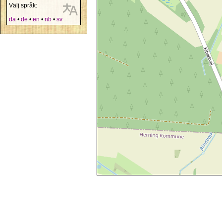
Välj språk:
da
•
de
•
en
•
nb
•
sv