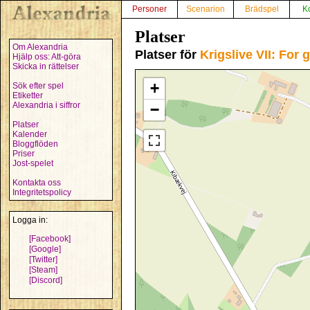
Personer
Scenarion
Brädspel
K
Platser
Om Alexandria
Platser för
Krigslive VII: For
Hjälp oss: Att-göra
Skicka in rättelser
+
Sök efter spel
Etiketter
Alexandria i siffror
−
Platser
Kalender
Bloggflöden
Priser
Jost-spelet
Kontakta oss
Integritetspolicy
Logga in:
[Facebook]
[Google]
[Twitter]
[Steam]
[Discord]