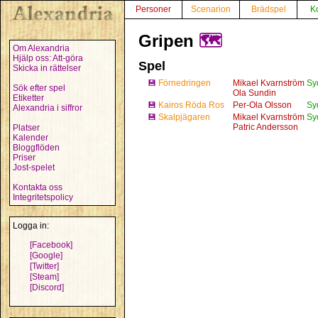
Personer
Scenarion
Brädspel
K
Gripen
🗺️
Om Alexandria
Hjälp oss: Att-göra
Spel
Skicka in rättelser
💾
Förnedringen
Mikael Kvarnström
Sy
Sök efter spel
Ola Sundin
Etiketter
💾
Kairos Röda Ros
Per-Ola Olsson
Sy
Alexandria i siffror
💾
Skalpjägaren
Mikael Kvarnström
Sy
Patric Andersson
Platser
Kalender
Bloggflöden
Priser
Jost-spelet
Kontakta oss
Integritetspolicy
Logga in:
[Facebook]
[Google]
[Twitter]
[Steam]
[Discord]