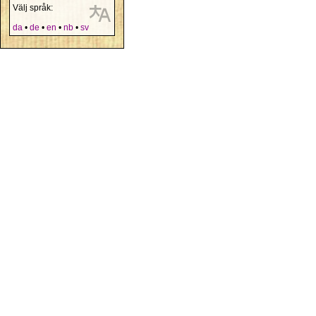
Välj språk:
da
•
de
•
en
•
nb
•
sv