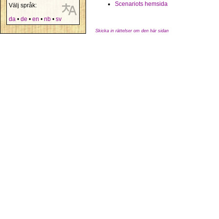
Scenariots hemsida
Välj språk:
da
•
de
•
en
•
nb
•
sv
Skicka in rättelser om den här sidan