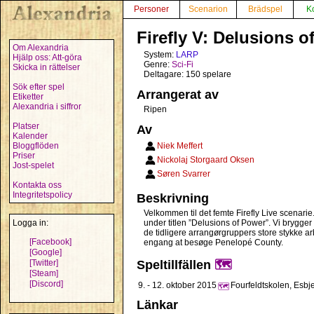
Personer
Scenarion
Brädspel
K
Firefly V: Delusions o
Om Alexandria
System:
LARP
Hjälp oss: Att-göra
Genre:
Sci-Fi
Skicka in rättelser
Deltagare: 150 spelare
Sök efter spel
Arrangerat av
Etiketter
Alexandria i siffror
Ripen
Platser
Av
Kalender
Bloggflöden
Niek Meffert
Priser
Nickolaj Storgaard Oksen
Jost-spelet
Søren Svarrer
Kontakta oss
Integritetspolicy
Beskrivning
Velkommen til det femte Firefly Live scenarie
Logga in:
under titlen ”Delusions of Power”. Vi brygge
de tidligere arrangørgruppers store stykke arb
[Facebook]
engang at besøge Penelopé County.
[Google]
[Twitter]
Speltillfällen
🗺️
[Steam]
[Discord]
9. - 12. oktober 2015
Fourfeldtskolen, Esb
🗺️
Länkar