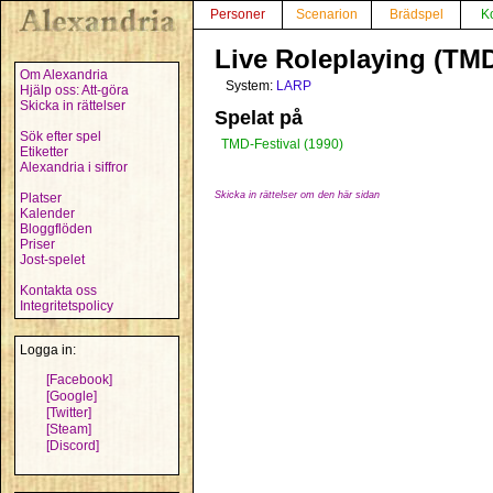
Personer
Scenarion
Brädspel
K
Live Roleplaying (TM
Om Alexandria
System:
LARP
Hjälp oss: Att-göra
Skicka in rättelser
Spelat på
Sök efter spel
TMD-Festival (1990)
Etiketter
Alexandria i siffror
Skicka in rättelser om den här sidan
Platser
Kalender
Bloggflöden
Priser
Jost-spelet
Kontakta oss
Integritetspolicy
Logga in:
[Facebook]
[Google]
[Twitter]
[Steam]
[Discord]