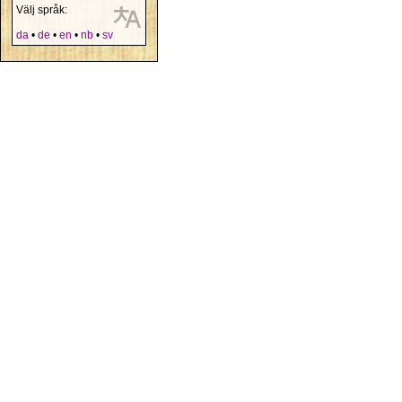
Välj språk:
da
•
de
•
en
•
nb
•
sv