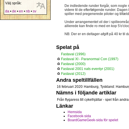
Välj språk:
De indledende runder forgår, som nogle s
videre til de efterfølgende runder. Dagen
da
•
de
•
en
•
nb
•
sv
spiller med pregenerede piloter og tilfæl
Under arrangementet vil der i spilleområd
allierede kan finde ro med en kop 5'o'cl
NB: Der er en deltager-afgift på 40 kr til 
Spelat på
Fastaval (1996)
♻
Fastaval XI - Paranormal Con (1997)
♻
Fastaval (2000)
♻
Fastaval 2001 nats eventyr (2001)
♻
Fastaval (2012)
Andra speltillfällen
16 februari 2020
Hamburg, Tyskland: Hamburg
Nämns i följande artiklar
Från flygaress till cykelhjältar - spel från and
Länkar
Hemsida
Facebook-sida
BoardGameGeek-sida för spelet