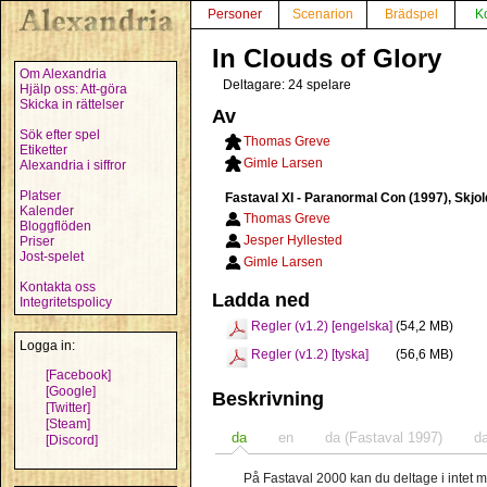
Personer
Scenarion
Brädspel
K
In Clouds of Glory
Om Alexandria
Deltagare: 24 spelare
Hjälp oss: Att-göra
Skicka in rättelser
Av
Sök efter spel
Thomas Greve
Etiketter
Gimle Larsen
Alexandria i siffror
Platser
Fastaval XI - Paranormal Con (1997), Skj
Kalender
Thomas Greve
Bloggflöden
Jesper Hyllested
Priser
Jost-spelet
Gimle Larsen
Kontakta oss
Ladda ned
Integritetspolicy
Regler (v1.2) [engelska]
(54,2 MB)
Logga in:
Regler (v1.2) [tyska]
(56,6 MB)
[Facebook]
[Google]
Beskrivning
[Twitter]
[Steam]
da
en
da (Fastaval 1997)
d
[Discord]
På Fastaval 2000 kan du deltage i intet 