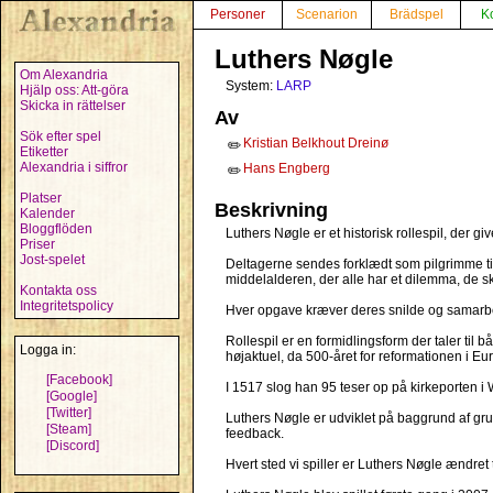
Personer
Scenarion
Brädspel
K
Luthers Nøgle
Om Alexandria
System:
LARP
Hjälp oss: Att-göra
Skicka in rättelser
Av
Sök efter spel
Kristian Belkhout Dreinø
✏️
Etiketter
Alexandria i siffror
Hans Engberg
✏️
Platser
Beskrivning
Kalender
Bloggflöden
Luthers Nøgle er et historisk rollespil, der g
Priser
Jost-spelet
Deltagerne sendes forklædt som pilgrimme til
middelalderen, der alle har et dilemma, de ska
Kontakta oss
Integritetspolicy
Hver opgave kræver deres snilde og samarbej
Rollespil er en formidlingsform der taler til
Logga in:
højaktuel, da 500-året for reformationen i Eur
[Facebook]
I 1517 slog han 95 teser op på kirkeporten
[Google]
[Twitter]
Luthers Nøgle er udviklet på baggrund af gru
[Steam]
feedback.
[Discord]
Hvert sted vi spiller er Luthers Nøgle ændret t