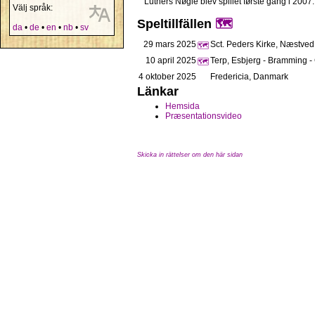
Luthers Nøgle blev spillet første gang i 20
Välj språk:
Speltillfällen
🗺️
da
•
de
•
en
•
nb
•
sv
29 mars 2025
Sct. Peders Kirke, Næstve
🗺️
10 april 2025
Terp, Esbjerg - Bramming 
🗺️
4 oktober 2025
Fredericia, Danmark
Länkar
Hemsida
Præsentationsvideo
Skicka in rättelser om den här sidan