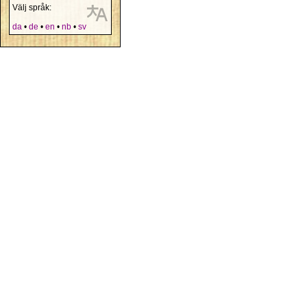
Välj språk:
da
•
de
•
en
•
nb
•
sv