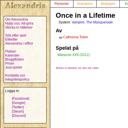
Personer
Scenarion
Brädspel
K
Once in a Lifetime
Om Alexandria
System:
Vampire: The Masquerade
Hjälp oss: Att-göra
Skicka in rättelser
Av
Sök efter spel
Cathriona Tobin
✏️
Etiketter
Alexandria i siffror
Spelat på
Platser
Warpcon XXII (2012)
Kalender
Bloggflöden
Priser
Jost-spelet
Skicka in rättelser om den här sidan
Kontakta oss
Integritetspolicy
Logga in:
[Facebook]
[Google]
[Twitter]
[Steam]
[Discord]