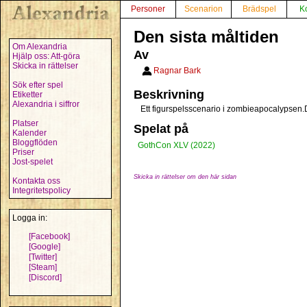
Personer
Scenarion
Brädspel
K
Den sista måltiden
Om Alexandria
Av
Hjälp oss: Att-göra
Skicka in rättelser
Ragnar Bark
Sök efter spel
Beskrivning
Etiketter
Alexandria i siffror
Ett figurspelsscenario i zombieapocalypsen.Där 
Platser
Spelat på
Kalender
Bloggflöden
GothCon XLV (2022)
Priser
Jost-spelet
Skicka in rättelser om den här sidan
Kontakta oss
Integritetspolicy
Logga in:
[Facebook]
[Google]
[Twitter]
[Steam]
[Discord]