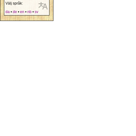
Välj språk:
da
•
de
•
en
•
nb
•
sv