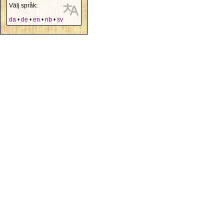
Välj språk:
da
•
de
•
en
•
nb
•
sv