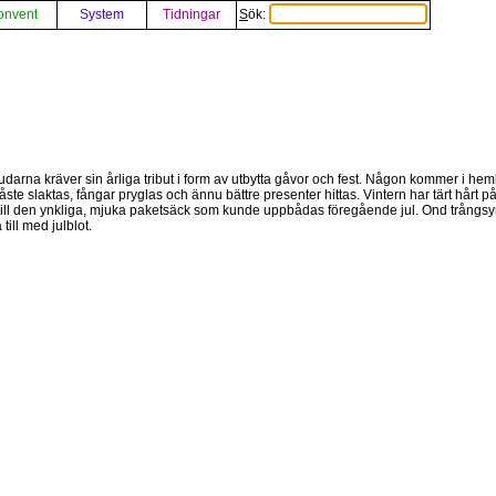
onvent
System
Tidningar
Sök:
Gudarna kräver sin årliga tribut i form av utbytta gåvor och fest. Någon kommer i hemlig
åste slaktas, fångar pryglas och ännu bättre presenter hittas. Vintern har tärt hårt 
ll den ynkliga, mjuka paketsäck som kunde uppbådas föregående jul. Ond trångsyn
till med julblot.