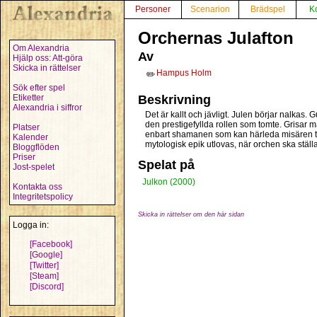
Personer
Scenarion
Brädspel
K
Orchernas Julafton
Om Alexandria
Av
Hjälp oss: Att-göra
Skicka in rättelser
Hampus Holm
✏️
Sök efter spel
Etiketter
Beskrivning
Alexandria i siffror
Det är kallt och jävligt. Julen börjar nalkas. 
den prestigefyllda rollen som tomte. Grisar m
Platser
enbart shamanen som kan härleda misären ti
Kalender
mytologisk epik utlovas, när orchen ska ställa 
Bloggflöden
Priser
Spelat på
Jost-spelet
Julkon (2000)
Kontakta oss
Integritetspolicy
Skicka in rättelser om den här sidan
Logga in:
[Facebook]
[Google]
[Twitter]
[Steam]
[Discord]