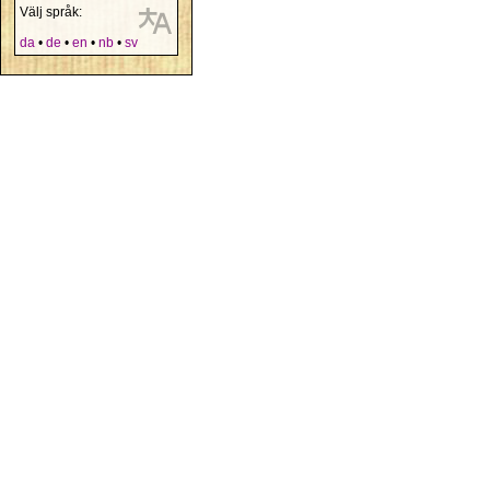
Välj språk:
da
•
de
•
en
•
nb
•
sv