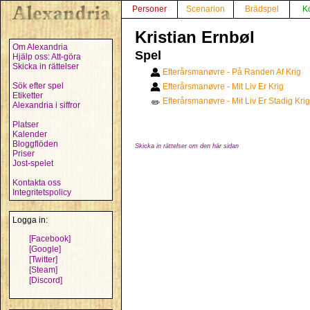
Personer
Scenarion
Brädspel
K
Kristian Ernbøl
Om Alexandria
Spel
Hjälp oss: Att-göra
Skicka in rättelser
Efterårsmanøvre - På Randen Af Krig
Sök efter spel
Efterårsmanøvre - Mit Liv Er Krig
Etiketter
Efterårsmanøvre - Mit Liv Er Stadig Krig
✏️
Alexandria i siffror
Platser
Kalender
Bloggflöden
Skicka in rättelser om den här sidan
Priser
Jost-spelet
Kontakta oss
Integritetspolicy
Logga in:
[Facebook]
[Google]
[Twitter]
[Steam]
[Discord]