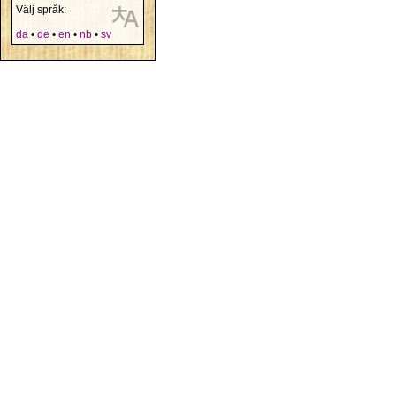
Välj språk:
da
•
de
•
en
•
nb
•
sv