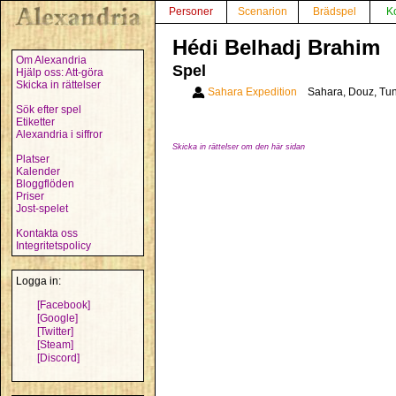
Personer
Scenarion
Brädspel
K
Hédi Belhadj Brahim
Om Alexandria
Spel
Hjälp oss: Att-göra
Skicka in rättelser
Sahara Expedition
Sahara, Douz, Tun
Sök efter spel
Etiketter
Alexandria i siffror
Skicka in rättelser om den här sidan
Platser
Kalender
Bloggflöden
Priser
Jost-spelet
Kontakta oss
Integritetspolicy
Logga in:
[Facebook]
[Google]
[Twitter]
[Steam]
[Discord]