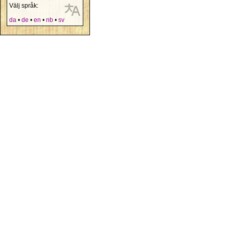
Välj språk:
da
•
de
•
en
•
nb
•
sv