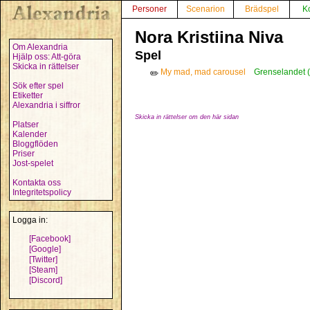
Personer
Scenarion
Brädspel
K
Nora Kristiina Niva
Om Alexandria
Spel
Hjälp oss: Att-göra
Skicka in rättelser
My mad, mad carousel
Grenselandet 
✏️
Sök efter spel
Etiketter
Alexandria i siffror
Skicka in rättelser om den här sidan
Platser
Kalender
Bloggflöden
Priser
Jost-spelet
Kontakta oss
Integritetspolicy
Logga in:
[Facebook]
[Google]
[Twitter]
[Steam]
[Discord]