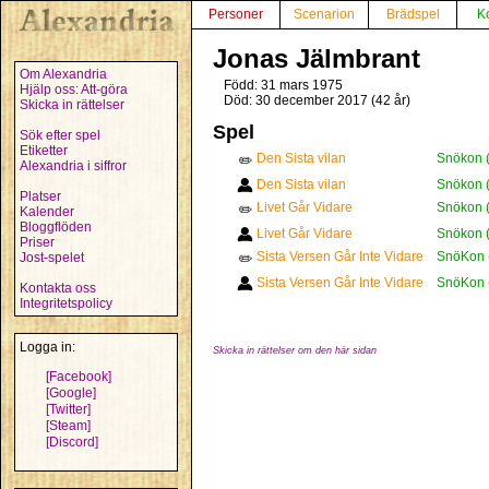
Personer
Scenarion
Brädspel
K
Jonas Jälmbrant
Om Alexandria
Född: 31 mars 1975
Hjälp oss: Att-göra
Död: 30 december 2017 (42 år)
Skicka in rättelser
Spel
Sök efter spel
Etiketter
Den Sista vilan
Snökon 
✏️
Alexandria i siffror
Den Sista vilan
Snökon 
Platser
Livet Går Vidare
Snökon 
✏️
Kalender
Bloggflöden
Livet Går Vidare
Snökon 
Priser
Sista Versen Går Inte Vidare
SnöKon 
Jost-spelet
✏️
Sista Versen Går Inte Vidare
SnöKon 
Kontakta oss
Integritetspolicy
Logga in:
Skicka in rättelser om den här sidan
[Facebook]
[Google]
[Twitter]
[Steam]
[Discord]