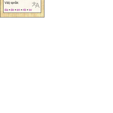
Välj språk:
da
•
de
•
en
•
nb
•
sv