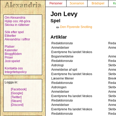
Personer
Scenarion
Brädspel
K
Jon Levy
Om Alexandria
Spel
Hjälp oss: Att-göra
Skicka in rättelser
Den Flyvende Snotling
✏️
Sök efter spel
Etiketter
Artiklar
Alexandria i siffror
Redaktionsruta
Reda
Platser
Anmeldelser
Anme
Kalender
Eventyrene fra landet Veskos
Bloggflöden
Boganmeldelse
Anme
Priser
Redaktionsruta
Reda
Jost-spelet
Astrologi
Skrib
Kontakta oss
Anmeldelse af spil
Anme
Integritetspolicy
Eventyrene fra landet Veskos
Skrib
Læserne Mener
Brevk
Logga in:
Redaktionsruta
Reda
Astrologen
Skrib
[Facebook]
Anmeldelser
Anme
[Google]
Eventyrene fra landet Veskos
Skrib
[Twitter]
Redaktionsruta
Reda
[Steam]
[Discord]
Anmeldelser
Anme
Eventyrene fra landet Veskos
Skrib
Redaktionsruta
Reda