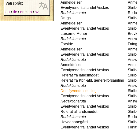
Anmeldelser
Anme
Välj språk:
Eventyrene fra landet Veskos
Skrib
da
•
de
•
en
•
nb
•
sv
Redaktionsruta
Reda
Drugs
Skrib
Anmeldelser
Anme
Eventyrene fra landet Veskos
Skrib
Læserne Mener
Brevk
Redaktionsruta
Ansv
Forside
Fotog
Anmeldelser
Anme
Eventyrene fra landet Veskos
Skrib
Redaktionsruta
Ansv
Anmeldelser
Anme
Eventyrene fra landet Veskos
Skrib
Referat fra landsmødet
Skrib
Referat fra Kbh-afd. generelforsamling
Skrib
Redaktionsruta
Ansv
Den flyvende snotling
Skrib
Eventyrene fra landet Veskos
Skrib
Redaktionsruta
Ansv
Eventyrene fra landet Veskos
Skrib
Referat af landsmødet
Skrib
Redaktionsruta
Reda
Hovedbanegård
Skrib
Eventyrene fra landet Veskos
Forfat